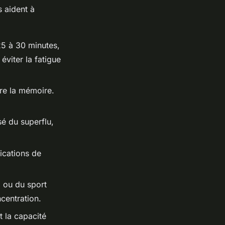
s aident à
25 à 30 minutes,
viter la fatigue
ore la mémoire.
é du superflu,
lications de
g ou du sport
ncentration.
t la capacité