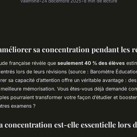
Valentine
•
24 décembre 2025
•
8 min de lecture
éliorer sa concentration pendant les ré
ude française révèle que
seulement 40 % des élèves
estim
entrés lors de leurs révisions (source : Baromètre Éducatio
rer sa capacité d’attention offre un véritable avantage : de
e meilleure mémorisation. Vous êtes-vous déjà demandé c
les pourraient transformer votre façon d’étudier et booster
utres examens ?
 concentration est-elle essentielle lors 