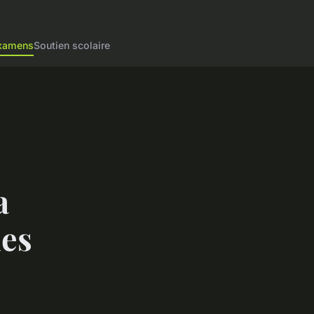
examens
Soutien scolaire
a
les