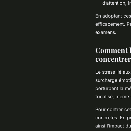
d’attention, 
En adoptant ces 
efficacement. Pe
examens.
Comment le 
concentrer
Le stress lié au
surcharge émotio
perturbent la mém
focalisé, même s
Pour contrer ce
concrètes. En pr
ainsi l’impact d