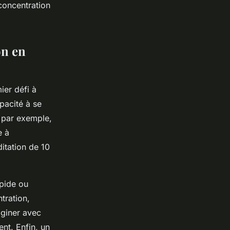
 concentration
on en
ier défi à
pacité à se
, par exemple,
e à
itation de 10
apide ou
tration,
aginer avec
ent. Enfin, un