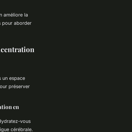
n améliore la
ls pour aborder
ncentration
ns un espace
our préserver
ation en
Hydratez-vous
tigue cérébrale.