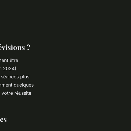
visions ?
ent être
n 2024).
s séances plus
omment quelques
 votre réussite
des