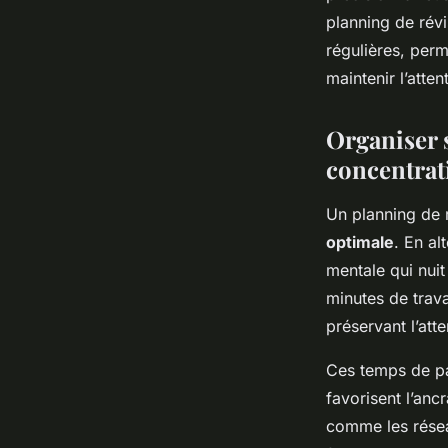
planning de rév
régulières, perme
maintenir l’atte
Organiser 
concentrat
Un planning de 
optimale
. En al
mentale qui nui
minutes de trava
préservant l’atte
Ces temps de pa
favorisent l’anc
comme les résea