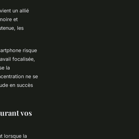
ent un allié
oire et
utenue, les
martphone risque
avail focalisée,
se la
ncentration ne se
étude en succès
urant vos
t lorsque la