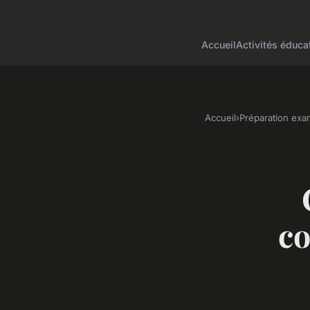
Accueil
Activités éduca
Accueil
›
Préparation ex
co