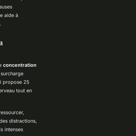
pauses
se aide à
.
a
ne
concentration
a surcharge
ui propose 25
erveau tout en
ressourcer,
des distractions,
s intenses