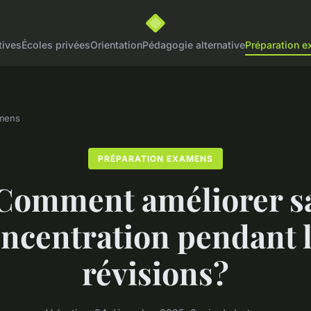
tives
Écoles privées
Orientation
Pédagogie alternative
Préparation 
amens
PRÉPARATION EXAMENS
Comment améliorer s
ncentration pendant 
révisions?